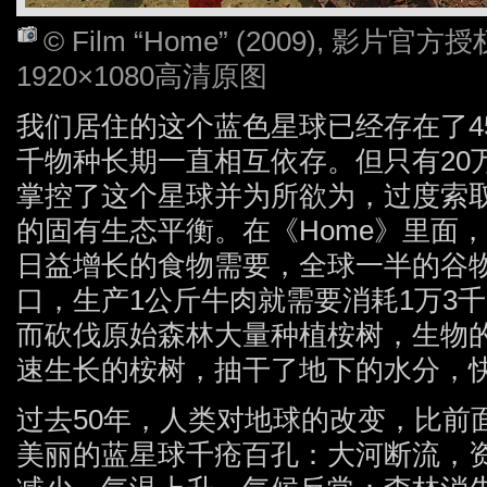
© Film “Home” (2009), 影
1920×1080高清原图
我们居住的这个蓝色星球已经存在了4
千物种长期一直相互依存。但只有20
掌控了这个星球并为所欲为，过度索
的固有生态平衡。在《Home》里面
日益增长的食物需要，全球一半的谷
口，生产1公斤牛肉就需要消耗1万3
而砍伐原始森林大量种植桉树，生物
速生长的桉树，抽干了地下的水分，
过去50年，人类对地球的改变，比前
美丽的蓝星球千疮百孔：大河断流，