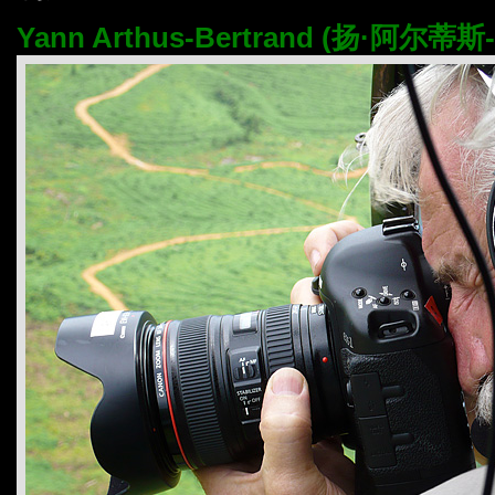
Yann Arthus-Bertrand (扬·阿尔蒂