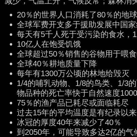
减少，气温上升，气候反常；森林消
20％的世界人口消耗了80％的地
全球军费开支多于援助发展中国家
每天有5千人死于受污染的食水，
10亿人在饱受饥饿
全球超过50％销售的谷物用于喂
全球40％耕地质量下降
每年有1300万公顷的林地给毁灭
1/4的哺乳动物、1/8的鸟类、1/
物品种的死亡率快于自然速度100
75％的渔产品已耗尽或面临耗尽
过去15年的平均温度是有纪录以
冰冠的厚度40年来减少了40％
到2050年，可能导致多达2亿的气