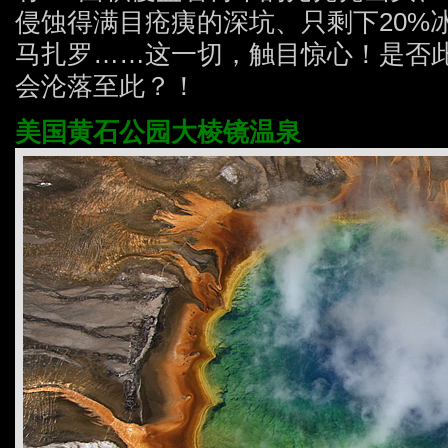
侵蚀得满目疮痍的深坑、只剩下20%
马扎罗……这一切，触目惊心！是否
会沦落至此？！
美国黄石公园大棱镜温泉