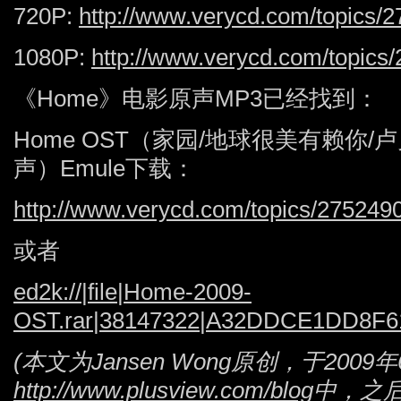
720P:
http://www.verycd.com/topics/
1080P:
http://www.verycd.com/topics
《Home》电影原声MP3已经找到：
Home OST（家园/地球很美有赖你
声）Emule下载：
http://www.verycd.com/topics/275249
或者
ed2k://|file|Home-2009-
OST.rar|38147322|A32DDCE1DD8
(本文为Jansen Wong原创，于20
http://www.plusview.com/blog
中，之