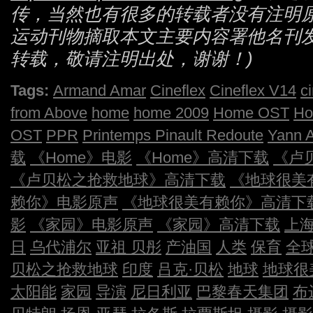
传，当然也有很多的转载者没有注明
运动刊物摘取本文主要内容署他名刊
转载，敬请注明出处，谢谢！)
Tags:
Armand Amar
Cineflex
Cineflex V14
c
from Above
home
home 2009
Home OST
H
OST
PPR
Printemps Pinault Redoute
Yann A
载
《Home》电影
《Home》高清下载
《卢
《卢贝松之抢救地球》高清下载
《地球很美
赖你》电影原声
《地球很美有赖你》高清下
影
《家园》电影原声
《家园》高清下载
上
日
乌代浦尔
亚祖 贝彤
产油国
人类
保育
全
贝松之抢救地球
印度
吕克·贝松
地球
地球很
太阳能
家园
导演
尼日利亚
巴黎春天集团
布