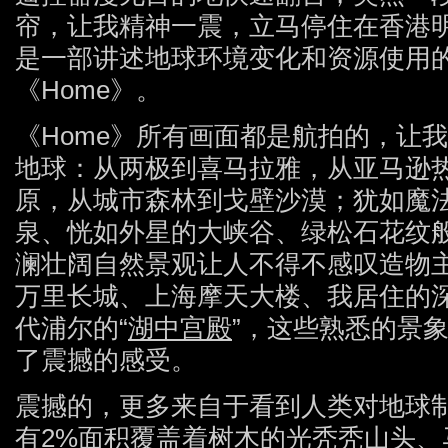
帘，让我精神一震，立马停住在香港
是一部讲述地球环境变化和资源使用
《Home》。
《Home》所有画面都是航拍的，让
地球：从两极到喜马拉雅，从亚马逊
原，从城市森林到戈壁沙漠；犹如魔
泉、恍如外星的大峡谷、绿松石花纹
澜壮阔自然景观让人不得不感叹造物
万里长城、上海摩天大楼、我居住的
代浦尔的“
湖中宫殿
”，这些熟悉的景
了震撼的感受。
震撼的，更多来自于看到人类对地球
有2%面积覆盖着树木的光秃秃山头、