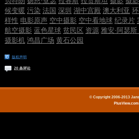
贝特朗
扬恩·亚瑟
拉各斯
拉贾斯坦
摄影
摄影
候变暖
污染
法国
深圳
湖中宫殿
澳大利亚
环
样性
电影原声
空中摄影
空中看地球
纪录片
航空摄影
蓝色星球
贫民区
资源
雅安·阿瑟斯
摄影机
鸿昌广场
黄石公园
版权声明
20 条评论
© Copyright 2006-2013 Jans
PlusView.co