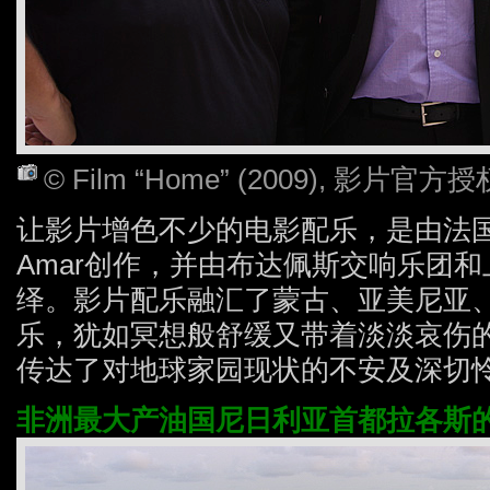
© Film “Home” (2009), 影片
让影片增色不少的电影配乐，是由法国著
Amar创作，并由布达佩斯交响乐团
绎。影片配乐融汇了蒙古、亚美尼亚
乐，犹如冥想般舒缓又带着淡淡哀伤
传达了对地球家园现状的不安及深切
非洲最大产油国尼日利亚首都拉各斯