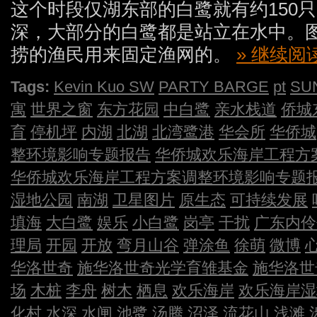
这个时段仅湖东部的白鹭就有约150
深，大部分的白鹭都是站立在水中。
捞的渔民用来固定渔网的。
» 继续
Tags:
Kevin Kuo SW
PARTY BARGE
pt
SU
寓
世界之窗
东方花园
中白鹭
亲水栈道
侨城
育
停机坪
内湖
北湖
北湾鹭港
华会所
华侨城
整环境影响专题报告
华侨城欢乐海岸工程方
华侨城欢乐海岸工程方案调整环境影响专题
湿地公园
南湖
卫星图片
原生态
可持续发展
填海
大白鹭
娱乐
小白鹭
岗亭
干扰
广东内伶
理局
开园
开放
弯月山谷
弹涂鱼
徐萌
微博
华洛世奇
施华洛世奇光学育雏基金
施华洛世
场
木桩
李舟
树木
栖息
欢乐海岸
欢乐海岸湿
化村
水深
水闸
池鹭
汤腾
沼泽
流花山
浅滩