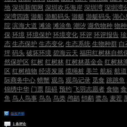
地
深圳新闻网
深圳欢乐海岸
深圳湾
深圳湾
深湾四路
游船
游船码头
游艇
游艇码头
湖心
院
滨海大道
滩涂
滩涂鱼
潮汐
濒危物种
物种
保
环境
环境保护
环境变化
环评
环评报告
珍
态
生态保护
生态变化
生态系统
生物种群
白
坪
码头
破坏环境
碧海云天
福田红树林自然
然保护区
红树
红树林
红树林基金会
红树林
区
红树植物
经济发展
缆绳桩
美兰
航标
航道
际商务中心
螃蟹
观鸟
观鸟记录
觅食
跳跳鱼
锦绣中华
门票
阻碍
预约
飞羽志愿者
食物
食
鱼
鸟人鸟事
鸟岛
鸟类
鸬鹚
鸻鹬
鹭岛
麦茬
版权声明
1 条评论