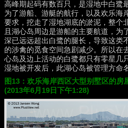
高峰期起码有数百只，是湿地中白鹭
为了游船、游艇的航行，以及欢乐海
要求，挖走了湿地湖底的淤泥，整个
且湖心岛周边是游船的主要航道，为
深已远远超出白鹭的腿长，导致这类
的涉禽的觅食空间急剧减少。所以在
心岛及边上活动的白鹭都只有零星几
湿地被开发后，此湖心岛被管理方命名
图13：欢乐海岸西区大型别墅区的房
(2013年6月19日下午1:28)