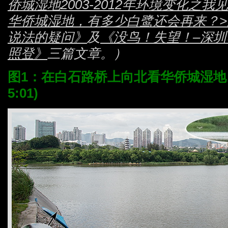
侨城湿地2003-2012年环境变化之我
华侨城湿地，有多少白鹭还会再来？
说法的疑问》
及
《没鸟！失望！–深
照登》
三篇文章。）
图1：在白石路桥上向北看华侨城湿地。(
5:01)