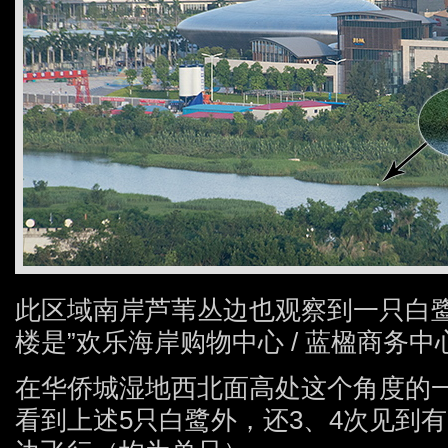
此区域南岸芦苇丛边也观察到一只白
楼是”欢乐海岸购物中心 / 蓝楹商务中
在华侨城湿地西北面高处这个角度的
看到上述5只白鹭外，还3、4次见到