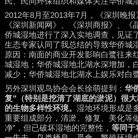
民、民间环保组织和媒体关注华侨城
2012年8月至2013年7月，《深圳
《深圳新闻网》、《深圳商报》、《
侨城湿地进行了深入实地调查，见证
生态专家认同了我总结的导致华侨城
原因：南面的商业开发影响白鹭往来
城湿地；华侨城湿地北湖水深增加，
减少；华侨城湿地北湖水上娱乐对白
另外深圳观鸟协会会长徐萌提到：
华
复”（特别是挖清了湖底的淤泥）很
的生物多样性环境。
湿地环境形成是
重要组成部分，清淤、修复、美化等做
净”，但已破坏湿地的完整性，
等同于
一失去，鸟类栖息、觅食、繁殖环境