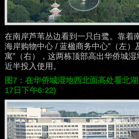
在南岸芦苇丛边看到一只白鹭。靠着南
海岸购物中心 / 蓝楹商务中心”（左）
寓”（右），这两栋顶部高出华侨城湿
近半投入使用。
图7：在华侨城湿地西北面高处看北湖东
17日下午6:22)