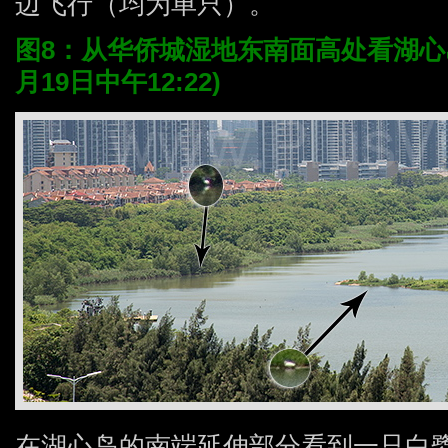
边飞行（均为单只）。
图8：从华侨城湿地东南面高处看湖心岛
月19日中午12:22)
在湖心岛的南端延伸部分看到一只白